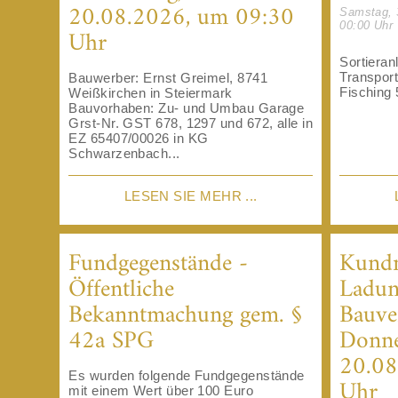
20.08.2026, um 09:30
Samstag, 
00:00 Uhr
Uhr
Sortieran
Transpor
Bauwerber: Ernst Greimel, 8741
Fisching 
Weißkirchen in Steiermark
Bauvorhaben: Zu- und Umbau Garage
Grst-Nr. GST 678, 1297 und 672, alle in
EZ 65407/00026 in KG
Schwarzenbach...
LESEN SIE MEHR ...
Fundgegenstände -
Kund
Öffentliche
Ladun
Bekanntmachung gem. §
Bauve
42a SPG
Donne
20.08
Es wurden folgende Fundgegenstände
Uhr
mit einem Wert über 100 Euro