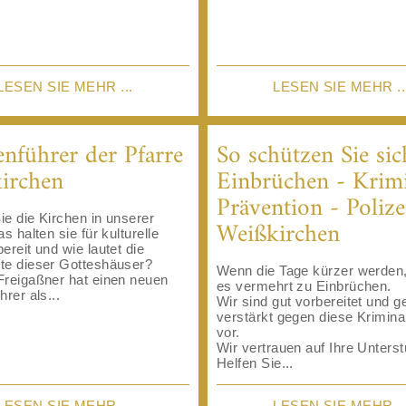
LESEN SIE MEHR ...
LESEN SIE MEHR ..
enführer der Pfarre
So schützen Sie sic
irchen
Einbrüchen - Krim
Prävention - Polize
e die Kirchen in unserer
Weißkirchen
s halten sie für kulturelle
ereit und wie lautet die
te dieser Gotteshäuser?
Wenn die Tage kürzer werde
Freigaßner hat einen neuen
es vermehrt zu Einbrüchen.
hrer als...
Wir sind gut vorbereitet und 
verstärkt gegen diese Krimina
vor.
Wir vertrauen auf Ihre Unters
Helfen Sie...
LESEN SIE MEHR ...
LESEN SIE MEHR ..