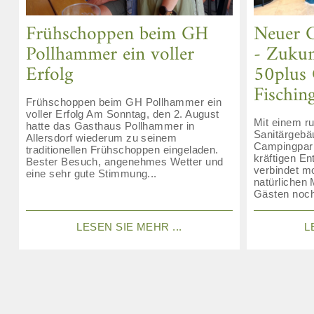
Frühschoppen beim GH
Neuer 
Pollhammer ein voller
- Zukun
Erfolg
50plus
Fischin
Frühschoppen beim GH Pollhammer ein
voller Erfolg Am Sonntag, den 2. August
Mit einem r
hatte das Gasthaus Pollhammer in
Sanitärgebä
Allersdorf wiederum zu seinem
Campingpark
traditionellen Frühschoppen eingeladen.
kräftigen En
Bester Besuch, angenehmes Wetter und
verbindet m
eine sehr gute Stimmung...
natürlichen 
Gästen noch
LESEN SIE MEHR ...
L