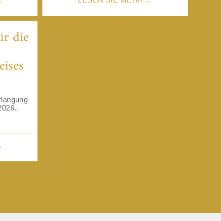
r die
ises
rlangung
026..
.