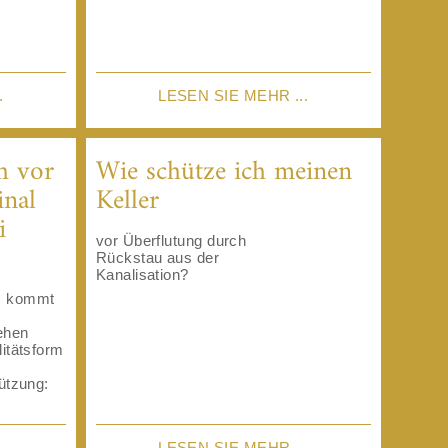
.
LESEN SIE MEHR ...
h vor
Wie schütze ich meinen
inal
Keller
i
vor Überflutung durch
Rückstau aus der
Kanalisation?
n, kommt
gehen
litätsform
tützung:
.
LESEN SIE MEHR ...