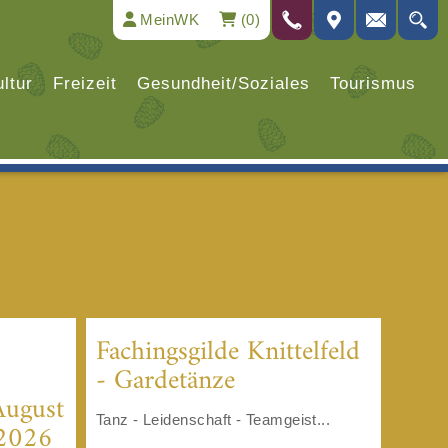
MeinWK
(0)
ltur
Freizeit
Gesundheit/Soziales
Tourismus
Fachingsgilde Knittelfeld
- Gardetänze
August
Tanz - Leidenschaft - Teamgeist...
 2026