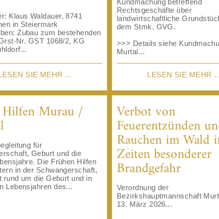
Kundmachung betreffend
Rechtsgeschäfte über
r: Klaus Waldauer, 8741
landwirtschaftliche Grundstü
hen in Steiermark
dem Stmk. GVG.
ben: Zubau zum bestehenden
 Grst-Nr. GST 1068/2, KG
>>> Details siehe Kundmach
ldorf...
Murtal...
LESEN SIE MEHR ...
LESEN SIE MEHR ..
 Hilfen Murau /
Verbot von
l
Feuerentzünden un
Rauchen im Wald i
egleitung für
Zeiten besonderer
rschaft, Geburt und die
Brandgefahr
bensjahre. Die Frühen Hilfen
tern in der Schwangerschaft,
it rund um die Geburt und in
n Lebensjahren des...
Verordnung der
Bezirkshauptmannschaft Mur
13. März 2026...