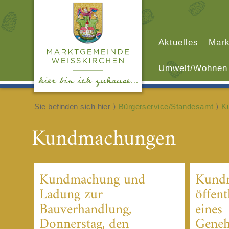
Aktuelles
Mark
Umwelt/Wohnen
Sie befinden sich hier ⟩
Bürgerservice/Standesamt
⟩
K
Kundmachungen
Kundmachung und
Kund
Ladung zur
öffent
Bauverhandlung,
eines
Donnerstag, den
Geneh