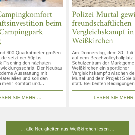
Campingkomfort
Polizei Murtal gew
ftsinvestition beim
freundschaftlichen
 Campingpark
Vergleichskampf in
g
Weißkirchen
und 400 Quadratmeter großen
Am Donnerstag, dem 30. Juli 
ude setzt der 50plus
auf dem Beachvolleyballplatz
 Fisching den nächsten
Schulzentrum der Marktgeme
twicklungsschritt. Der Neubau
Weißkirchen ein sportlicher
oderne Ausstattung mit
Vergleichskampf zwischen der
Materialien und soll den
Murtal und dem Projekt Spielb
 mehr Komfort und...
statt. Bei besten Bedingungen.
ESEN SIE MEHR ...
LESEN SIE MEHR .
... alle Neuigkeiten aus Weißkirchen lesen ...