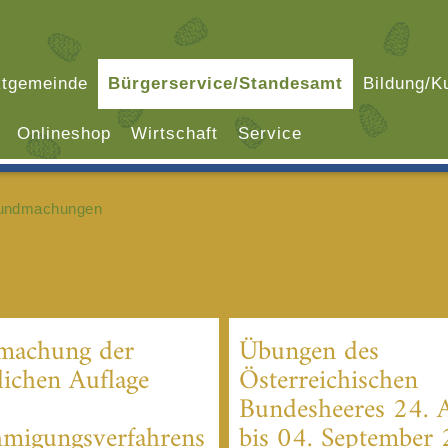
tgemeinde
Bürgerservice/Standesamt
Bildung/Ku
Onlineshop
Wirtschaft
Service
undmachungen
machung der
Übungen des
lichen Auflage
Österreichischen
Bundesheeres 24. 
migungsverfahrens
bis 04. September