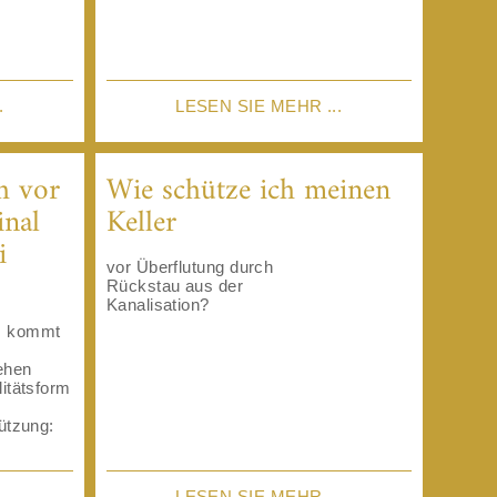
.
LESEN SIE MEHR ...
h vor
Wie schütze ich meinen
inal
Keller
i
vor Überflutung durch
Rückstau aus der
Kanalisation?
n, kommt
gehen
litätsform
tützung:
.
LESEN SIE MEHR ...