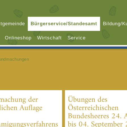
tgemeinde
Bürgerservice/Standesamt
Bildung/Ku
Onlineshop
Wirtschaft
Service
undmachungen
machung der
Übungen des
lichen Auflage
Österreichischen
Bundesheeres 24. 
migungsverfahrens
bis 04. September