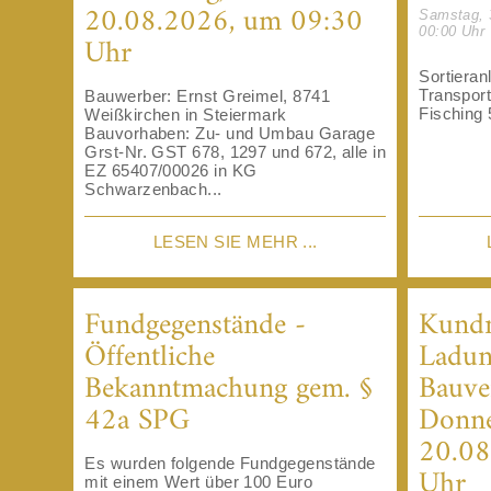
20.08.2026, um 09:30
Samstag, 
00:00 Uhr
Uhr
Sortieran
Transpor
Bauwerber: Ernst Greimel, 8741
Fisching 
Weißkirchen in Steiermark
Bauvorhaben: Zu- und Umbau Garage
Grst-Nr. GST 678, 1297 und 672, alle in
EZ 65407/00026 in KG
Schwarzenbach...
LESEN SIE MEHR ...
Fundgegenstände -
Kund
Öffentliche
Ladun
Bekanntmachung gem. §
Bauve
42a SPG
Donne
20.08
Es wurden folgende Fundgegenstände
Uhr
mit einem Wert über 100 Euro