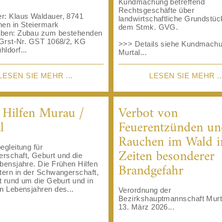
Kundmachung betreffend
Rechtsgeschäfte über
r: Klaus Waldauer, 8741
landwirtschaftliche Grundstü
hen in Steiermark
dem Stmk. GVG.
ben: Zubau zum bestehenden
 Grst-Nr. GST 1068/2, KG
>>> Details siehe Kundmach
ldorf...
Murtal...
LESEN SIE MEHR ...
LESEN SIE MEHR ..
 Hilfen Murau /
Verbot von
l
Feuerentzünden un
Rauchen im Wald i
egleitung für
Zeiten besonderer
rschaft, Geburt und die
Brandgefahr
bensjahre. Die Frühen Hilfen
tern in der Schwangerschaft,
it rund um die Geburt und in
n Lebensjahren des...
Verordnung der
Bezirkshauptmannschaft Mur
13. März 2026...