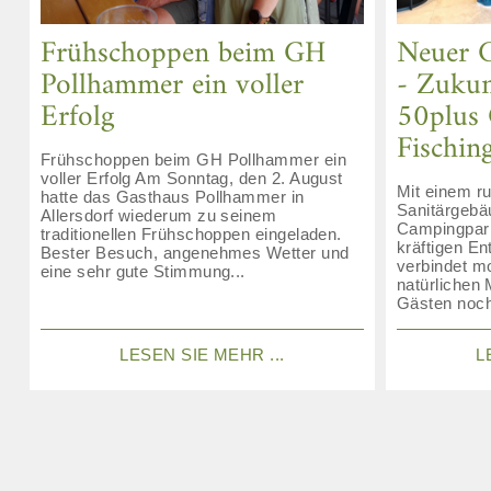
Frühschoppen beim GH
Neuer 
Pollhammer ein voller
- Zukun
Erfolg
50plus
Fischin
Frühschoppen beim GH Pollhammer ein
voller Erfolg Am Sonntag, den 2. August
Mit einem r
hatte das Gasthaus Pollhammer in
Sanitärgebä
Allersdorf wiederum zu seinem
Campingpark
traditionellen Frühschoppen eingeladen.
kräftigen En
Bester Besuch, angenehmes Wetter und
verbindet m
eine sehr gute Stimmung...
natürlichen 
Gästen noch
LESEN SIE MEHR ...
L