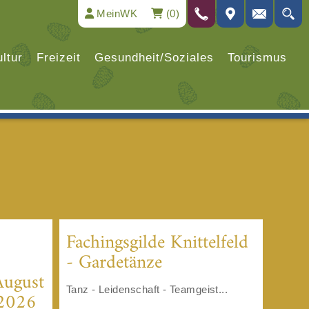
MeinWK
(0)
ltur
Freizeit
Gesundheit/Soziales
Tourismus
Fachingsgilde Knittelfeld
- Gardetänze
August
Tanz - Leidenschaft - Teamgeist...
 2026