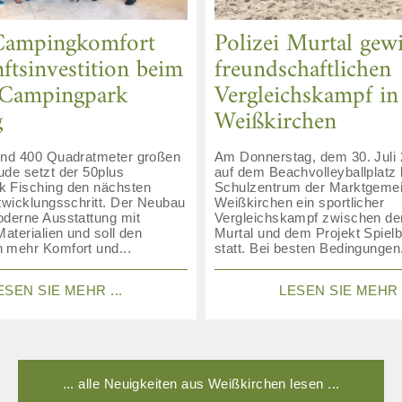
Campingkomfort
Polizei Murtal gew
ftsinvestition beim
freundschaftlichen
 Campingpark
Vergleichskampf in
g
Weißkirchen
und 400 Quadratmeter großen
Am Donnerstag, dem 30. Juli 
ude setzt der 50plus
auf dem Beachvolleyballplatz
 Fisching den nächsten
Schulzentrum der Marktgeme
twicklungsschritt. Der Neubau
Weißkirchen ein sportlicher
oderne Ausstattung mit
Vergleichskampf zwischen der
Materialien und soll den
Murtal und dem Projekt Spielb
 mehr Komfort und...
statt. Bei besten Bedingungen.
ESEN SIE MEHR ...
LESEN SIE MEHR .
... alle Neuigkeiten aus Weißkirchen lesen ...