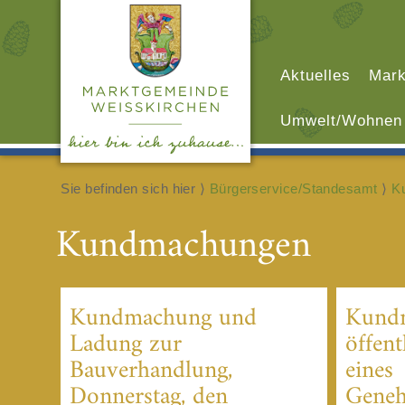
Aktuelles
Mark
Umwelt/Wohnen
Sie befinden sich hier ⟩
Bürgerservice/Standesamt
⟩
K
Kundmachungen
Kundmachung und
Kund
Ladung zur
öffent
Bauverhandlung,
eines
Donnerstag, den
Geneh