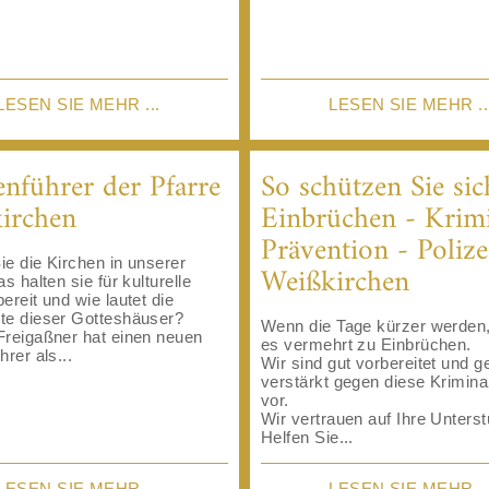
LESEN SIE MEHR ...
LESEN SIE MEHR ..
enführer der Pfarre
So schützen Sie sic
irchen
Einbrüchen - Krim
Prävention - Polize
e die Kirchen in unserer
Weißkirchen
s halten sie für kulturelle
ereit und wie lautet die
te dieser Gotteshäuser?
Wenn die Tage kürzer werde
Freigaßner hat einen neuen
es vermehrt zu Einbrüchen.
hrer als...
Wir sind gut vorbereitet und 
verstärkt gegen diese Krimina
vor.
Wir vertrauen auf Ihre Unters
Helfen Sie...
LESEN SIE MEHR ...
LESEN SIE MEHR ..