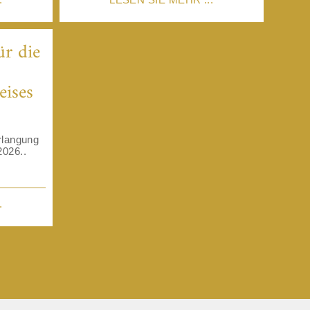
r die
ises
rlangung
026..
.