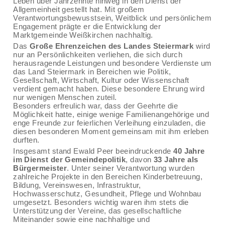
Leben über Jahrzehnte hinweg in den Dienst der
Allgemeinheit gestellt hat. Mit großem
Verantwortungsbewusstsein, Weitblick und persönlichem
Engagement prägte er die Entwicklung der
Marktgemeinde Weißkirchen nachhaltig.
Das
Große Ehrenzeichen des Landes Steiermark
wird
nur an Persönlichkeiten verliehen, die sich durch
herausragende Leistungen und besondere Verdienste um
das Land Steiermark in Bereichen wie Politik,
Gesellschaft, Wirtschaft, Kultur oder Wissenschaft
verdient gemacht haben. Diese besondere Ehrung wird
nur wenigen Menschen zuteil.
Besonders erfreulich war, dass der Geehrte die
Möglichkeit hatte, einige wenige Familienangehörige und
enge Freunde zur feierlichen Verleihung einzuladen, die
diesen besonderen Moment gemeinsam mit ihm erleben
durften.
Insgesamt stand Ewald Peer beeindruckende
40 Jahre
im Dienst der Gemeindepolitik
, davon
33 Jahre als
Bürgermeister
. Unter seiner Verantwortung wurden
zahlreiche Projekte in den Bereichen Kinderbetreuung,
Bildung, Vereinswesen, Infrastruktur,
Hochwasserschutz, Gesundheit, Pflege und Wohnbau
umgesetzt. Besonders wichtig waren ihm stets die
Unterstützung der Vereine, das gesellschaftliche
Miteinander sowie eine nachhaltige und