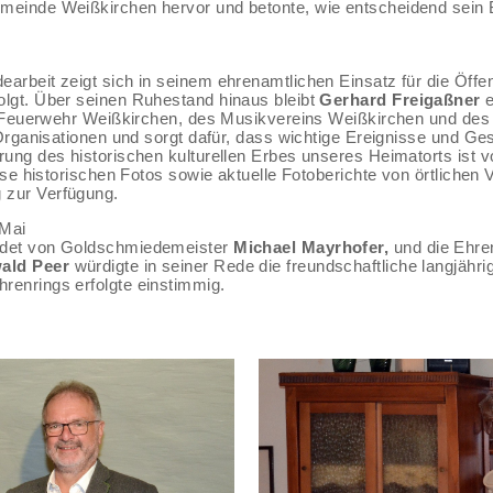
einde Weißkirchen hervor und betonte, wie entscheidend sein Be
arbeit zeigt sich in seinem ehrenamtlichen Einsatz für die Öffe
lgt. Über seinen Ruhestand hinaus bleibt
Gerhard Freigaßner
e
gen Feuerwehr Weißkirchen, des Musikvereins Weißkirchen und d
 Organisationen und sorgt dafür, dass wichtige Ereignisse und G
rung des historischen kulturellen Erbes unseres Heimatorts ist
iese historischen Fotos sowie aktuelle Fotoberichte von örtliche
 zur Verfügung.
 Mai
edet von Goldschmiedemeister
Michael Mayrhofer,
und die Ehre
wald Peer
würdigte in seiner Rede die freundschaftliche langjäh
renrings erfolgte einstimmig.