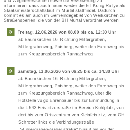
und Weginteressenten sowie die Bevölkerung zu
informieren, dass auch heuer wieder die ET König Rallye als
Staatsmeisterschaftslauf im Murtal stattfindet. Dadurch
kommt es am auch im Gemeindegebiet von Weißkirchen zu
Straßensperren, die von der BH Murtal verordnet werden:
Freitag, 12.06.2026 von 08.00 bis ca. 12:30 Uhr
ab Baumkirchen 16, Richtung Mittergraben,
Mittergrabenweg, Paisberg, weiter den Farchweg bis
zum Kreuzungsbereich Rannachweg
Samstag, 13.06.2026 von 06.25 bis ca. 14.30 Uhr
ab Baumkirchen 16, Richtung Mittergraben,
Mittergrabenweg, Paisberg, weiter den Farchweg bis
zum Kreuzungsbereich Rannachweg, über die
Hofstelle vulgo Ehrenbauer bis zur Einmündung in
die L 542 Feistritzerstraße im Bereich Kohlplatz, von
dort bis zum Ortszentrum von Kleinfeistritz, vom GH
Schrotter links die Verbindungsstraße
„Stüblergraben-Gaberlstraße“ hinauf bis vor der