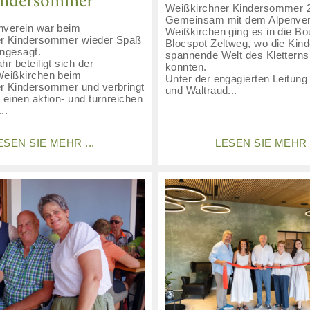
indersommer
Weißkirchner Kindersommer 2
Gemeinsam mit dem Alpenver
nverein war beim
Weißkirchen ging es in die Bo
er Kindersommer wieder Spaß
Blocspot Zeltweg, wo die Kinde
angesagt.
spannende Welt des Kletterns
hr beteiligt sich der
konnten.
Weißkirchen beim
Unter der engagierten Leitung
r Kindersommer und verbringt
und Waltraud...
 einen aktion- und turnreichen
..
ESEN SIE MEHR ...
LESEN SIE MEHR .