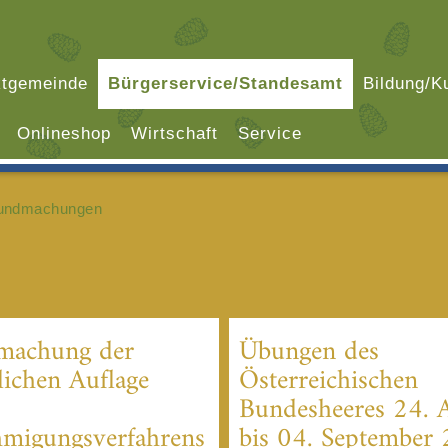
tgemeinde
Bürgerservice/Standesamt
Bildung/Ku
Onlineshop
Wirtschaft
Service
undmachungen
machung der
Übungen des
lichen Auflage
Österreichischen
Bundesheeres 24. 
migungsverfahrens
bis 04. September