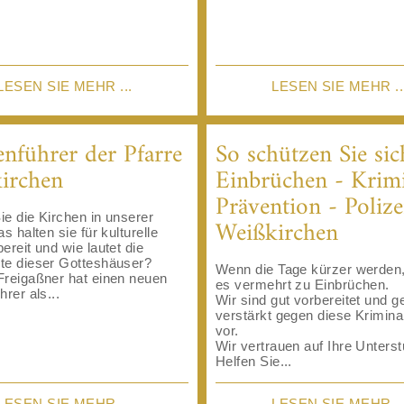
LESEN SIE MEHR ...
LESEN SIE MEHR ..
enführer der Pfarre
So schützen Sie sic
irchen
Einbrüchen - Krim
Prävention - Polize
e die Kirchen in unserer
Weißkirchen
s halten sie für kulturelle
ereit und wie lautet die
te dieser Gotteshäuser?
Wenn die Tage kürzer werde
Freigaßner hat einen neuen
es vermehrt zu Einbrüchen.
hrer als...
Wir sind gut vorbereitet und 
verstärkt gegen diese Krimina
vor.
Wir vertrauen auf Ihre Unters
Helfen Sie...
LESEN SIE MEHR ...
LESEN SIE MEHR ..