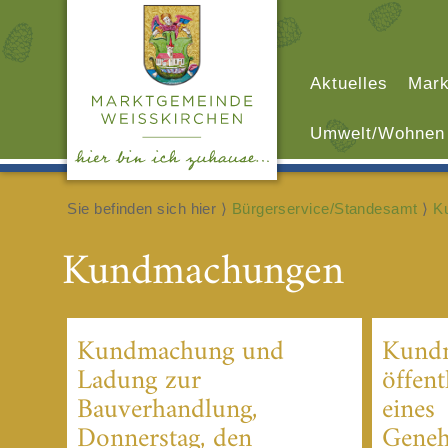
Aktuelles
Mark
Umwelt/Wohnen
Sie befinden sich hier ⟩
Bürgerservice/Standesamt
⟩
K
Kundmachungen
Kundmachung und
Kund
Ladung zur
öffent
Bauverhandlung,
eines
Donnerstag, den
Geneh