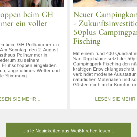
hoppen beim GH
Neuer Campingkom
mer ein voller
- Zukunftsinvestit
50plus Campingpa
Fisching
en beim GH Pollhammer ein
g Am Sonntag, den 2. August
Mit einem rund 400 Quadratm
asthaus Pollhammer in
Sanitärgebäude setzt der 50p
wiederum zu seinem
Campingpark Fisching den nä
en Frühschoppen eingeladen.
kräftigen Entwicklungsschritt
ch, angenehmes Wetter und
verbindet moderne Ausstattun
ute Stimmung...
natürlichen Materialien und so
Gästen noch mehr Komfort un
ESEN SIE MEHR ...
LESEN SIE MEHR .
... alle Neuigkeiten aus Weißkirchen lesen ...