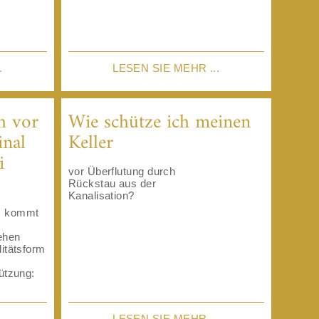
.
LESEN SIE MEHR ...
h vor
Wie schütze ich meinen
inal
Keller
i
vor Überflutung durch
Rückstau aus der
Kanalisation?
n, kommt
gehen
litätsform
tützung:
.
LESEN SIE MEHR ...