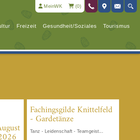
MeinWK
(0)
ltur
Freizeit
Gesundheit/Soziales
Tourismus
Fachingsgilde Knittelfeld
- Gardetänze
August
Tanz - Leidenschaft - Teamgeist...
 2026