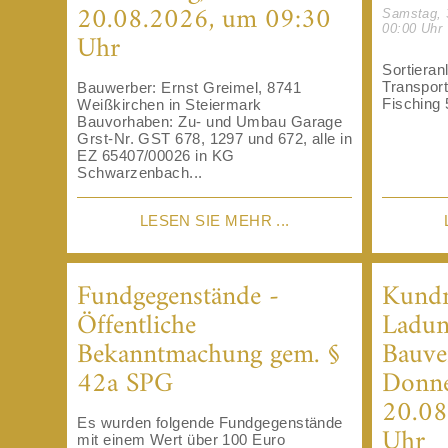
20.08.2026, um 09:30
Samstag, 
00:00 Uhr
Uhr
Sortieran
Transpor
Bauwerber: Ernst Greimel, 8741
Fisching 
Weißkirchen in Steiermark
Bauvorhaben: Zu- und Umbau Garage
Grst-Nr. GST 678, 1297 und 672, alle in
EZ 65407/00026 in KG
Schwarzenbach...
LESEN SIE MEHR ...
Fundgegenstände -
Kund
Öffentliche
Ladun
Bekanntmachung gem. §
Bauve
42a SPG
Donne
20.08
Es wurden folgende Fundgegenstände
Uhr
mit einem Wert über 100 Euro