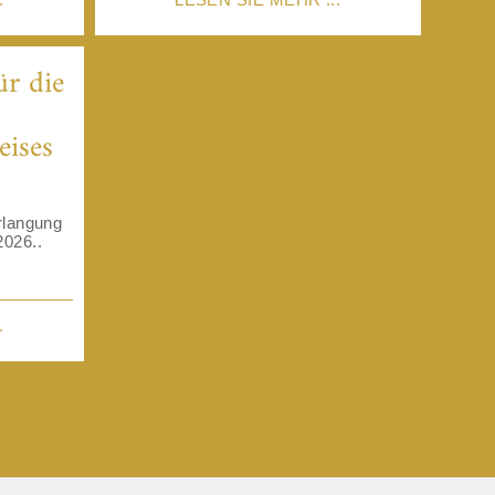
r die
ises
rlangung
026..
.