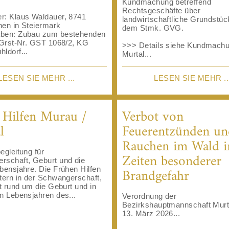
Kundmachung betreffend
Rechtsgeschäfte über
r: Klaus Waldauer, 8741
landwirtschaftliche Grundstü
hen in Steiermark
dem Stmk. GVG.
ben: Zubau zum bestehenden
 Grst-Nr. GST 1068/2, KG
>>> Details siehe Kundmach
ldorf...
Murtal...
LESEN SIE MEHR ...
LESEN SIE MEHR ..
 Hilfen Murau /
Verbot von
l
Feuerentzünden un
Rauchen im Wald i
egleitung für
Zeiten besonderer
rschaft, Geburt und die
Brandgefahr
bensjahre. Die Frühen Hilfen
tern in der Schwangerschaft,
it rund um die Geburt und in
n Lebensjahren des...
Verordnung der
Bezirkshauptmannschaft Mur
13. März 2026...