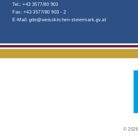
Tel.: +43 3577/80 903
Fax: +43 3577/80 903 - 2
E-Mail: gde@weisskirchen-steiermark.gv.at
© 2026