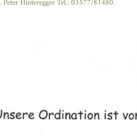
r. Peter Hinteregger Tel.: 03577/81480.